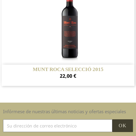
MUNT ROCA SELECCIÓ 2015
Precio
22,00 €
Infórmese de nuestras últimas noticias y ofertas especiales