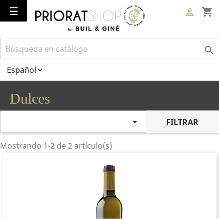
Navegación
☰
shopping_cart

de
palanca

Dulces

FILTRAR
Mostrando 1-2 de 2 artículo(s)