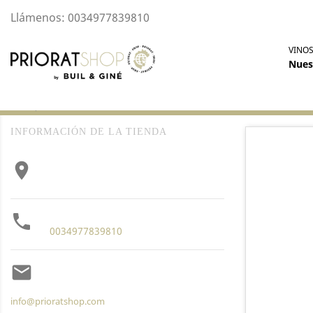
Llámenos:
0034977839810
VINO
Nues
Inicio
Contacte con nosotros
INFORMACIÓN DE LA TIENDA

Priorat Shop
Spain

Llámenos:
0034977839810

Envíenos un mensaje de correo
electrónico:
info@prioratshop.com