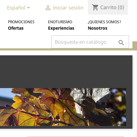
shopping_cart


Carrito
(0)
Español
Iniciar sesión
PROMOCIONES
ENOTURISMO
¿QUIENES SOMOS?
Ofertas
Experiencias
Nosotros
