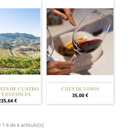
ista rápida
Vista rápida

CATA DE CUATRO
CATA DE VINOS
 Y ESTANCIA
Precio
35,00 €
Precio
235,64 €
1-6 de 6 artículo(s)