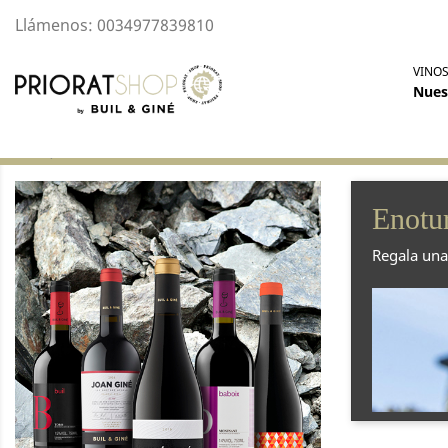
Llámenos:
0034977839810
VINO
Nues
Inicio
Enoturismo
Enotu
Regala una 