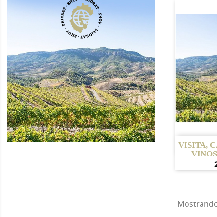
V

VISITA, 
VINOS
Mostrando 