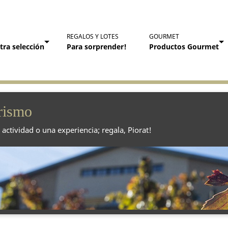
S
REGALOS Y LOTES
GOURMET
tra selección
Para sorprender!
Productos Gourmet
rismo
actividad o una experiencia; regala, Piorat!