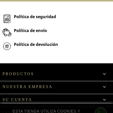
Política de seguridad
Política de envío
Política de devolución

PRODUCTOS

NUESTRA EMPRESA

SU CUENTA
ESTA TIENDA UTILIZA COOKIES Y
INFORMACIÓN DE LA TIENDA