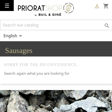
Toggle
☰
shopping_cart

navigation

Sausages
SORRY FOR THE INCONVENIENCE.
Search again what you are looking for