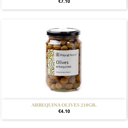
Price
€7.10
ARBEQUINA OLIVES 210GR.
Price
€4.10