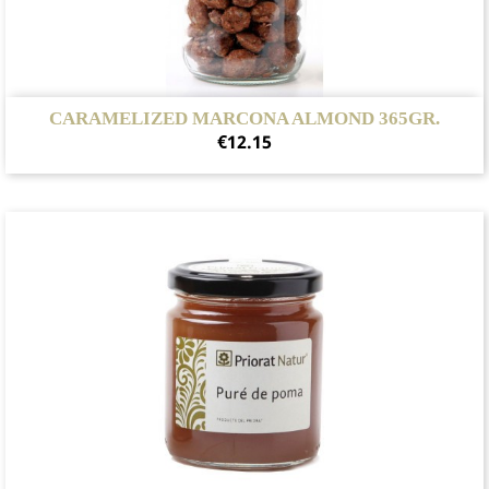
CARAMELIZED MARCONA ALMOND 365GR.
Price
€12.15