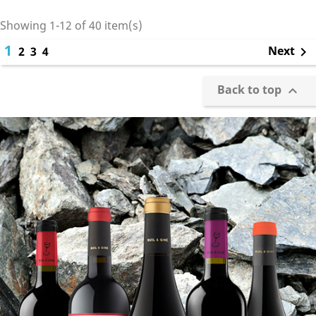
Showing 1-12 of 40 item(s)
1
Next
2
3
4

Back to top
