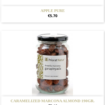
APPLE PURE
Price
€5.70
CARAMELIZED MARCONA ALMOND 190GR.