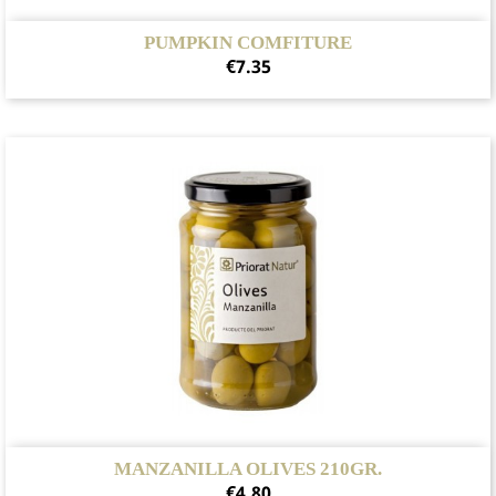
PUMPKIN COMFITURE
Price
€7.35
MANZANILLA OLIVES 210GR.
Price
€4.80