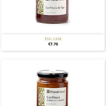
FIG JAM
Price
€7.70