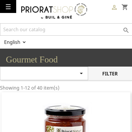
Toggle
☰
shopping_cart

navigation

Gourmet Food

FILTER
Showing 1-12 of 40 item(s)