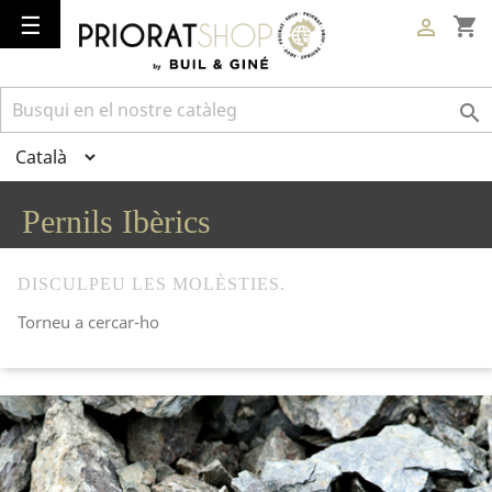
Toggle
☰
shopping_cart

navigation

Pernils Ibèrics
DISCULPEU LES MOLÈSTIES.
Torneu a cercar-ho