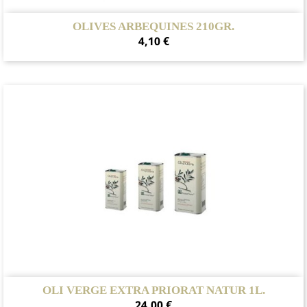
OLIVES ARBEQUINES 210GR.
Preu
4,10 €
OLI VERGE EXTRA PRIORAT NATUR 1L.
Preu
24,00 €