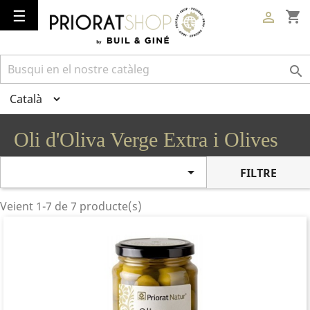
Toggle
☰
shopping_cart

navigation

Oli d'Oliva Verge Extra i Olives

FILTRE
Veient 1-7 de 7 producte(s)